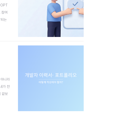
SOPT
도 참여
작되는
성 문제
 아니라
내가 전
서 겉보
에서 세