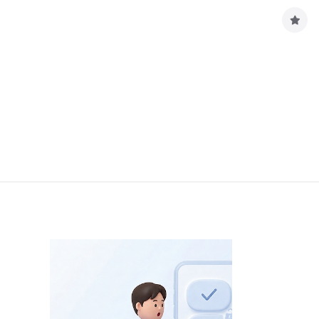
구
독
하
기