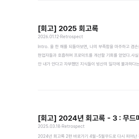
[회고] 2025 회고록
2026.01.12
·
Retrospect
Intro. 올 한 해를 되돌아보면, 나의 부족함을 마주하고 
현업자들과 호흡하며 프로덕트를 개선할 기회를 얻었다.사실 
안 내가 안다고 자부했던 지식들이 빙산의 일각에 불과하다는
성, 그리고 팀의 상황까지… 수많은 요소를 저울질하며 최선
과정, 그것이 엔지니어의 역량임을 비로소 배웠다.그 과정이 
[회고] 2024년 회고록 - 3 : 무
2025.03.18
·
Retrospect
2024년 회고록 2편 바로가기 4월~5월무드로 다시 피어난