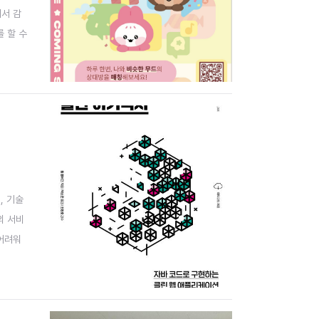
께서 감
 할 수
랑이 이
, 기술
의 서비
어려워
직을 변