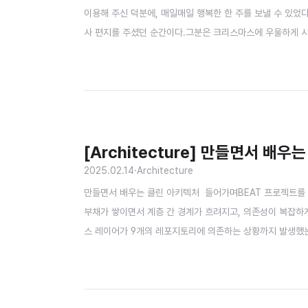
이용해 주신 덕분에, 매일매일 행복한 한 주를 보낼 수 있었
사 편지를 주셨던 순간이다.그분은 크리스마스에 우울하게 시
있었다며 장문의 편지로 감사의 마음을 전해주셨다. 그렇게 
어지는 모습을 보니 놀라움과 뿌듯함이 교차했다.그래서 해당 편
[Architecture] 만들면서 배우
2025.02.14
·
Architecture
만들면서 배우는 클린 아키텍처 들어가며BEAT 프로젝트를 진
부채가 쌓이면서 계층 간 경계가 흐려지고, 의존성이 복잡하게
스 레이어가 9개의 레포지토리에 의존하는 상황까지 발생했는
졌다.결국 처음 설계했던 계층 구조의 원칙은 무너졌고, 수정
경할 때마다 불필요한 의존성까지 수정해야 하는 상황이 반복되