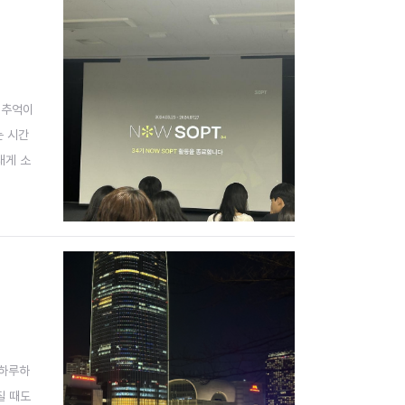
 추억이
눈 시간
내게 소
 경험
 하루하
질 때도