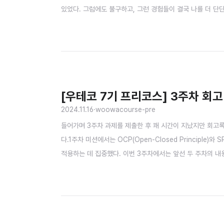
있었다. 그럼에도 불구하고, 그런 경험들이 결국 나를 더 단
이 되었다.실패를 두려워하지 않고 도전했던 순간들, 힘들어도
는 어떤 일이 펼쳐질까? 두려움도 있지만 25살의 내가 이뤄낼
[우테코 7기 프리코스] 3주차 회고
2024.11.16
·
woowacourse-pre
들어가며 3주차 과제를 제출한 후 꽤 시간이 지났지만 회고록
다.1주차 미션에서는 OCP(Open-Closed Principle)와
적용하는 데 집중했다. 이번 3주차에서는 앞선 두 주차의 
었는데, InputView에서 모든 유효성 검증 로직을 처리하게 